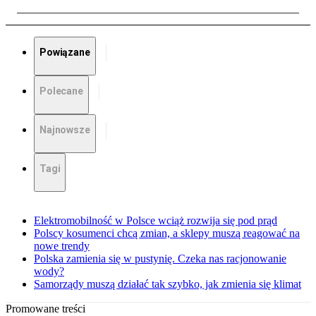
Powiązane
Polecane
Najnowsze
Tagi
Elektromobilność w Polsce wciąż rozwija się pod prąd
Polscy kosumenci chcą zmian, a sklepy muszą reagować na
nowe trendy
Polska zamienia się w pustynię. Czeka nas racjonowanie
wody?
Samorządy muszą działać tak szybko, jak zmienia się klimat
Promowane treści