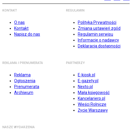
KONTAKT
REGULAMIN
O nas
Polityka Prywatności
Kontakt
Zmiana ustawień zgód
Napisz do nas
Regulamin serwisu
Informacje o nadawcy
Deklaracja dostępności
REKLAMA I PRENUMERATA
PARTNERZY
Reklama
E-kiosk.pl
Ogłoszenia
E-gazety.pl
Prenumerata
Nexto.pl
Archiwum
Mała księgowość
Kancelarierp.pl
Wieści Rolnicze
Życie Warszawy
NASZE WYDARZENIA