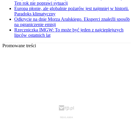
Ten rok nie poprawi sytuacji
Europa płonie, ale globalnie pożarów jest najmniej w historii.
Paradoks klimatyczny
Odkrycie na dnie Morza Aralskiego. Eksperci znaleźli sposób
na ograniczenie emisji
Rzeczniczka IMGW: To może być jeden z najcieplejszych
lipców ostatnich lat
Promowane treści