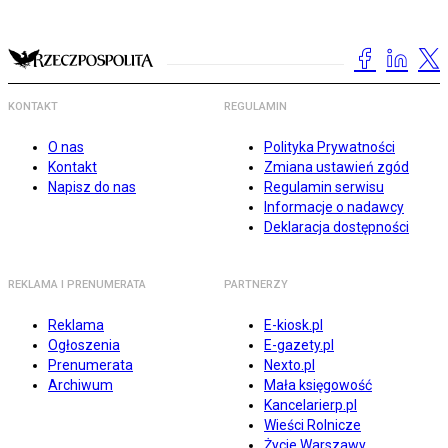
KONTAKT
REGULAMIN
O nas
Polityka Prywatności
Kontakt
Zmiana ustawień zgód
Napisz do nas
Regulamin serwisu
Informacje o nadawcy
Deklaracja dostępności
REKLAMA I PRENUMERATA
PARTNERZY
Reklama
E-kiosk.pl
Ogłoszenia
E-gazety.pl
Prenumerata
Nexto.pl
Archiwum
Mała księgowość
Kancelarierp.pl
Wieści Rolnicze
Życie Warszawy