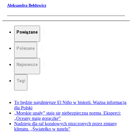
Aleksandra Bełdowicz
Powiązane
Polecane
Najnowsze
Tagi
To będzie najsilniejsze El Niño w historii. Ważna informacja
dla Polski
„Morskie upały” stają się niebezpieczną normą. Eksperci:
„Oceany mają gorączkę”
Nadzieja dla raf koralowych niszczonych przez zmiany
klimatu. „Światełko w tunelu”