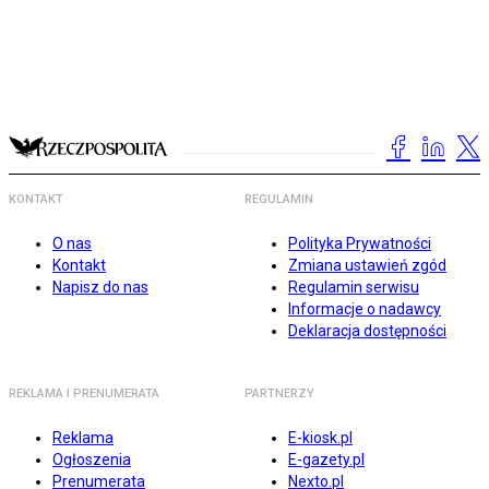
KONTAKT
REGULAMIN
O nas
Polityka Prywatności
Kontakt
Zmiana ustawień zgód
Napisz do nas
Regulamin serwisu
Informacje o nadawcy
Deklaracja dostępności
REKLAMA I PRENUMERATA
PARTNERZY
Reklama
E-kiosk.pl
Ogłoszenia
E-gazety.pl
Prenumerata
Nexto.pl