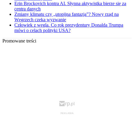
Erin Brockovich kontra AI. Słynna aktywistka bierze się za
centra danych
Zmiany klimatu czy „utopijna fantazja”? Nowy rząd na
Węgrzech czeka wyzwanie
Człowiek z węgla. Co rok prezydentury Donalda Trumpa
mówi o celach polityki USA?
Promowane treści