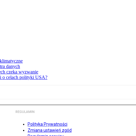
klimatyczne
ntra danych
zech czeka wyzwanie
 o celach polityki USA?
REGULAMIN
Polityka Prywatności
Zmiana ustawień zgód