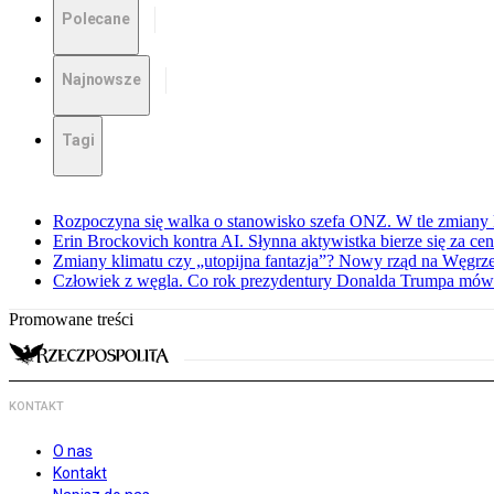
Polecane
Najnowsze
Tagi
Rozpoczyna się walka o stanowisko szefa ONZ. W tle zmiany 
Erin Brockovich kontra AI. Słynna aktywistka bierze się za ce
Zmiany klimatu czy „utopijna fantazja”? Nowy rząd na Węgr
Człowiek z węgla. Co rok prezydentury Donalda Trumpa mówi
Promowane treści
KONTAKT
O nas
Kontakt