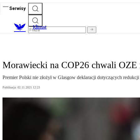
Serwisy
K
limat
Morawiecki na COP26 chwali OZE i
Premier Polski nie złożył w Glasgow deklaracji dotyczących redukcji 
Publikacja:
02.11.2021 12:23