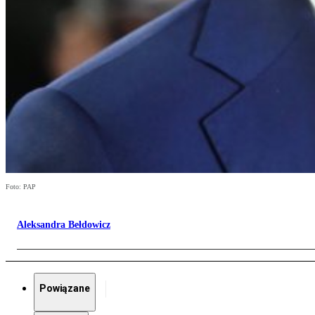
Foto: PAP
Aleksandra Bełdowicz
Powiązane