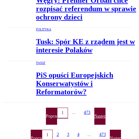
Węgry: Premier Orban chce
rozpisać referendum w sprawie
ochrony dzieci
POLITYKA
Tusk: Spór KE z rządem jest w
interesie Polaków
ŚWIAT
PiS opuści Europejskich
Konserwatystów i
Reformatorów?
...
473
1
Poprzednia
Następna
2
3
4
...
473
1
Poprzednia
Następna