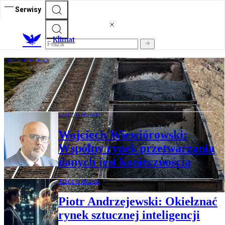
Serwisy
K
limat
UNIA EUROPEJSKA
Raport: UE promuje zrównoważone
inwestycje, ale finansuje spółki węglowe
RZECZ O PRAWIE
Wojciech Wiewiórowski:
Wspólny rynek przetwarzania
danych jest koniecznością
RZECZ O PRAWIE
Piotr Andrzejewski: Okiełznać
rynek sztucznej inteligencji