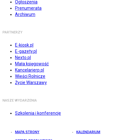
Ogłoszenia
Prenumerata
Archiwum
PARTNERZY
E-kiosk.pl
E-gazety.pl
Nexto.pl
Mała księgowość
Kancelarierp.pl
Wieści Rolnicze
Życie Warszawy
NASZE WYDARZENIA
Szkolenia i konferencje
MAPA STRONY
KALENDARIUM