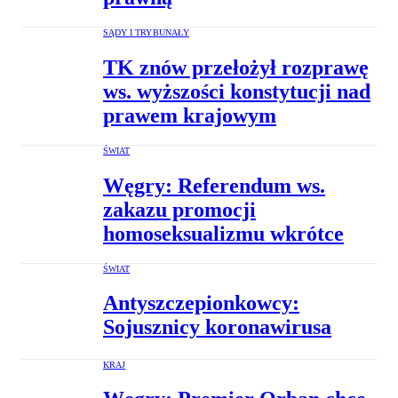
SĄDY I TRYBUNAŁY
TK znów przełożył rozprawę
ws. wyższości konstytucji nad
prawem krajowym
ŚWIAT
Węgry: Referendum ws.
zakazu promocji
homoseksualizmu wkrótce
ŚWIAT
Antyszczepionkowcy:
Sojusznicy koronawirusa
KRAJ