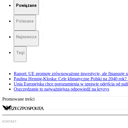
Powiązane
Polecane
Najnowsze
Tagi
Raport: UE promuje zrównoważone inwestycje, ale finansuje 
Paulina Hennig-Kloska: Cele klimatyczne Polski na 2040 rok?
Unia Europejska chce porozumienia w sprawie odejścia od pa
Oszczędzanie to najważniejsza odpowiedź na kryzys
Promowane treści
KONTAKT