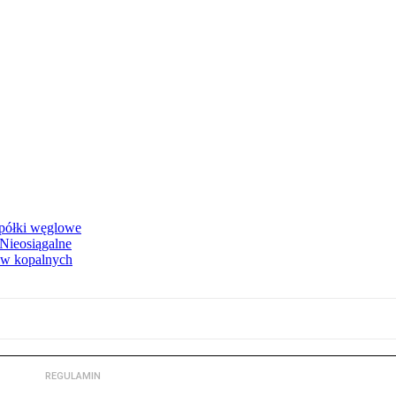
spółki węglowe
 Nieosiągalne
liw kopalnych
REGULAMIN