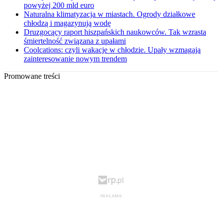
powyżej 200 mld euro
Naturalna klimatyzacja w miastach. Ogrody działkowe
chłodzą i magazynują wodę
Druzgocący raport hiszpańskich naukowców. Tak wzrasta
śmiertelność związana z upałami
Coolcations: czyli wakacje w chłodzie. Upały wzmagają
zainteresowanie nowym trendem
Promowane treści