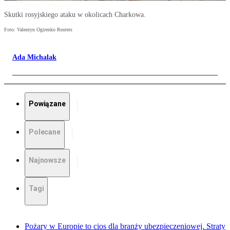
Skutki rosyjskiego ataku w okolicach Charkowa.
Foto: Valentyn Ogirenko Reuters
Ada Michalak
Powiązane
Polecane
Najnowsze
Tagi
Pożary w Europie to cios dla branży ubezpieczeniowej. Straty