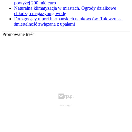
powyżej 200 mld euro
Naturalna klimatyzacja w miastach. Ogrody działkowe
chłodzą i magazynują wodę
Druzgocący raport hiszpańskich naukowców. Tak wzrasta
śmiertelność związana z upałami
Promowane treści