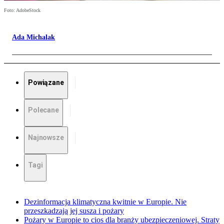
Foto: AdobeStock
Ada Michalak
Powiązane
Polecane
Najnowsze
Tagi
Dezinformacja klimatyczna kwitnie w Europie. Nie
przeszkadzają jej susza i pożary
Pożary w Europie to cios dla branży ubezpieczeniowej. Straty