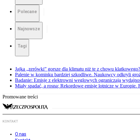
Polecane
Najnowsze
Tagi
Jajka „zerówki” gorsze dla klimatu niż te z chowu klatkowego
Palenie w kominku bardziej szkodliwe. Naukowcy odkryli gro
Badanie: Emisje z elektrowni węglowych ograniczają wydajnoś
Miały spadać, a rosną: Rekordowe emisje lotnicze w Europie. 
Promowane treści
KONTAKT
O nas