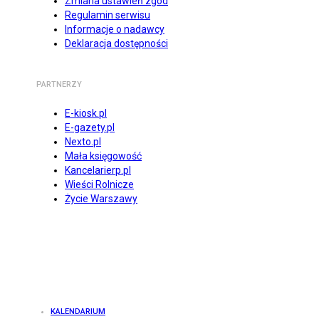
Zmiana ustawień zgód
Regulamin serwisu
Informacje o nadawcy
Deklaracja dostępności
PARTNERZY
E-kiosk.pl
E-gazety.pl
Nexto.pl
Mała księgowość
Kancelarierp.pl
Wieści Rolnicze
Życie Warszawy
KALENDARIUM