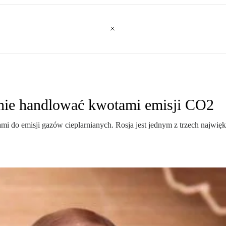
cznie handlować kwotami emisji CO2
ami do emisji gazów cieplarnianych. Rosja jest jednym z trzech najwię