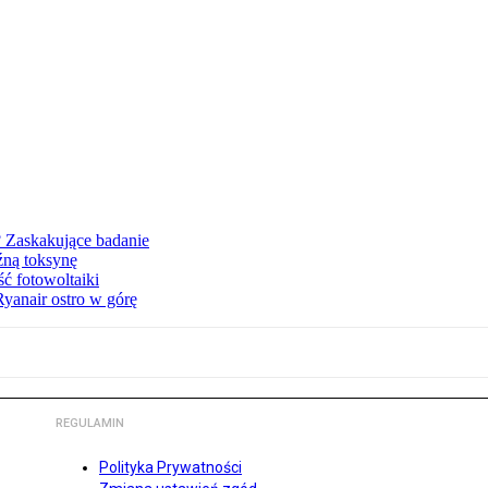
? Zaskakujące badanie
źną toksynę
ć fotowoltaiki
Ryanair ostro w górę
REGULAMIN
Polityka Prywatności