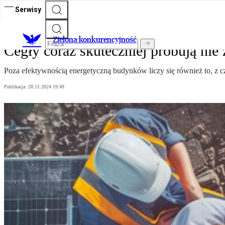
Serwisy
Zielona konkurencyjność
Cegły coraz skuteczniej próbują nie 
Poza efektywnością energetyczną budynków liczy się również to, z cz
Publikacja:
28.11.2024 19:49