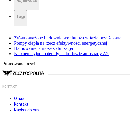
Najnowsze
Tagi
Zrównoważone budownictwo: branża w fazie przejściowej
Pompy ciepła na rzecz efektywności energetycznej
Hamowanie, a może stabilizacja
Niskoemisyjne materiały na budowie autostrady A2
Promowane treści
KONTAKT
O nas
Kontakt
Napisz do nas