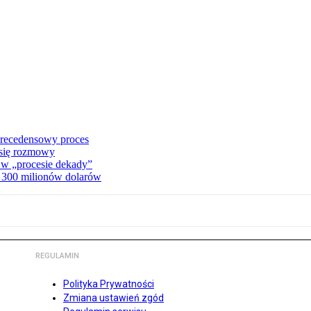
precedensowy proces
 się rozmowy
 w „procesie dekady”
a 300 milionów dolarów
REGULAMIN
Polityka Prywatności
Zmiana ustawień zgód