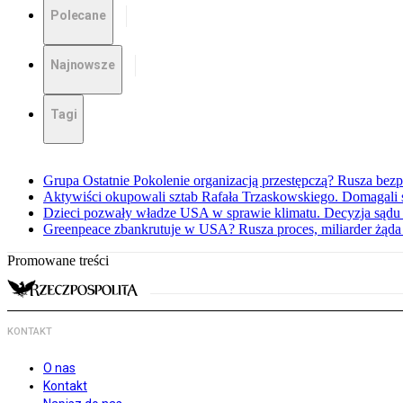
Polecane
Najnowsze
Tagi
Grupa Ostatnie Pokolenie organizacją przestępczą? Rusza bez
Aktywiści okupowali sztab Rafała Trzaskowskiego. Domagali
Dzieci pozwały władze USA w sprawie klimatu. Decyzja sądu
Greenpeace zbankrutuje w USA? Rusza proces, miliarder żąd
Promowane treści
KONTAKT
O nas
Kontakt