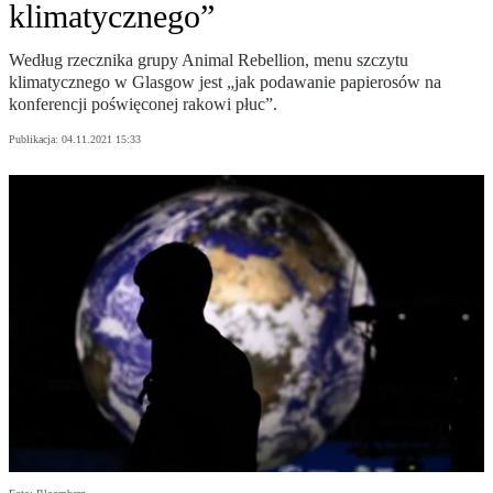
klimatycznego”
Według rzecznika grupy Animal Rebellion, menu szczytu
klimatycznego w Glasgow jest „jak podawanie papierosów na
konferencji poświęconej rakowi płuc”.
Publikacja:
04.11.2021 15:33