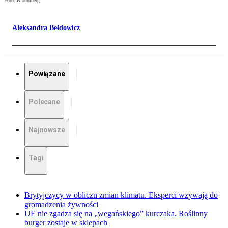
Foto: Bloomberg
Aleksandra Bełdowicz
Powiązane
Polecane
Najnowsze
Tagi
Brytyjczycy w obliczu zmian klimatu. Eksperci wzywają do
gromadzenia żywności
UE nie zgadza się na „wegańskiego” kurczaka. Roślinny
burger zostaje w sklepach