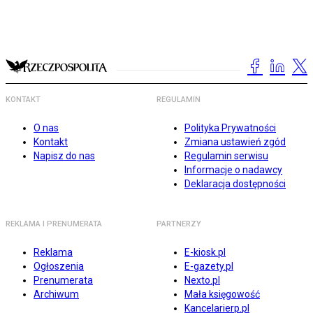
KONTAKT
REGULAMIN
O nas
Polityka Prywatności
Kontakt
Zmiana ustawień zgód
Napisz do nas
Regulamin serwisu
Informacje o nadawcy
Deklaracja dostępności
REKLAMA I PRENUMERATA
PARTNERZY
Reklama
E-kiosk.pl
Ogłoszenia
E-gazety.pl
Prenumerata
Nexto.pl
Archiwum
Mała księgowość
Kancelarierp.pl