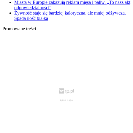
Miasta w Europie zakazują reklam mięsa i paliw. „To nasz akt
odpowiedzialności”
Żywność staje się bardziej kaloryczna, ale mniej odżywcza.
Spada ilość białka
Promowane treści