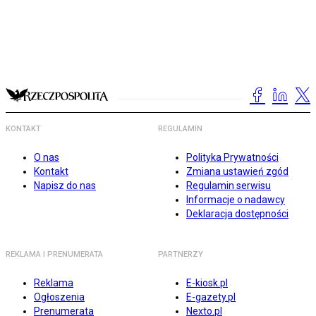
KONTAKT
REGULAMIN
O nas
Polityka Prywatności
Kontakt
Zmiana ustawień zgód
Napisz do nas
Regulamin serwisu
Informacje o nadawcy
Deklaracja dostępności
REKLAMA I PRENUMERATA
PARTNERZY
Reklama
E-kiosk.pl
Ogłoszenia
E-gazety.pl
Prenumerata
Nexto.pl