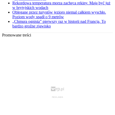
Rekordowa temperatura morza zachęca rekiny. Mają być już
w brytyjskich wodach
Oblegane przez turystów jezioro niemal całkiem wyschło.
Poziom wody spadł o 9 metrów
„Chmura ognista” pierwszy raz w historii nad Francją. To
bardzo groźne zjawisko
Promowane treści