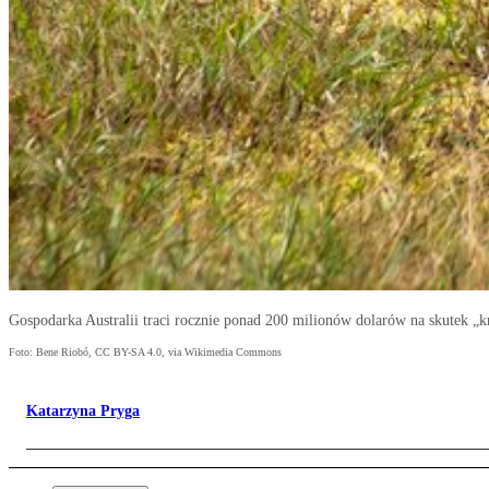
Gospodarka Australii traci rocznie ponad 200 milionów dolarów na skutek „kr
Foto: Bene Riobó, CC BY-SA 4.0, via Wikimedia Commons
Katarzyna Pryga