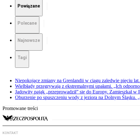
Powiązane
Polecane
Najnowsze
Tagi
Niepokojące zmiany na Grenlandii w ciągu zaledwie pięciu lat.
Wielbłądy przegrywają z ekstremalnymi upałami. „Ich odporno
Jadowity pająk „przeprowadził” się do Europy. Zamieszkał w P
Oburzenie po spuszczeniu wody z jeziora na Dolnym Śląsku. 
Promowane treści
KONTAKT