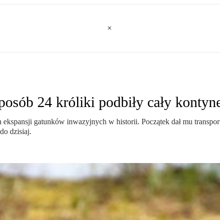
posób 24 króliki podbiły cały kontyn
h ekspansji gatunków inwazyjnych w historii. Początek dał mu transpo
do dzisiaj.