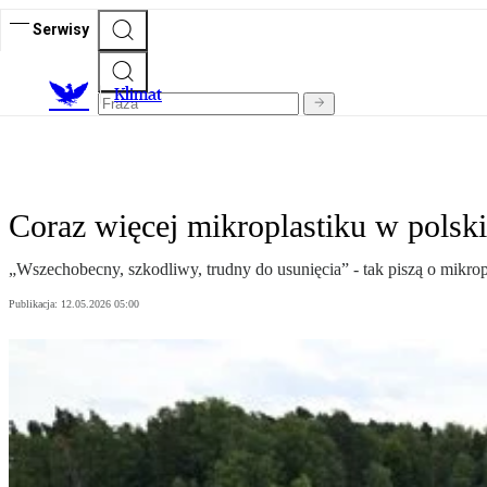
Serwisy
K
limat
Coraz więcej mikroplastiku w polski
„Wszechobecny, szkodliwy, trudny do usunięcia” - tak piszą o mikr
Publikacja:
12.05.2026 05:00