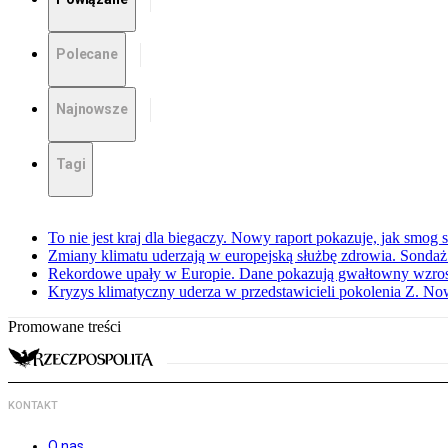
Polecane
Najnowsze
Tagi
To nie jest kraj dla biegaczy. Nowy raport pokazuje, jak smog
Zmiany klimatu uderzają w europejską służbę zdrowia. Sondaż
Rekordowe upały w Europie. Dane pokazują gwałtowny wzros
Kryzys klimatyczny uderza w przedstawicieli pokolenia Z. No
Promowane treści
KONTAKT
O nas