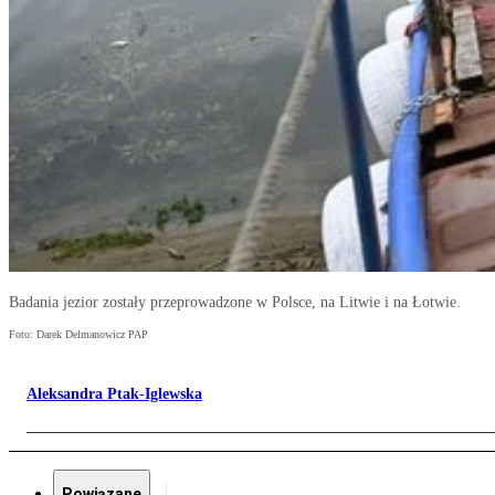
Badania jezior zostały przeprowadzone w Polsce, na Litwie i na Łotwie.
Foto: Darek Delmanowicz PAP
Aleksandra Ptak-Iglewska
Powiązane