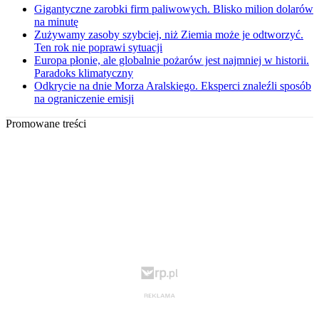
Gigantyczne zarobki firm paliwowych. Blisko milion dolarów
na minutę
Zużywamy zasoby szybciej, niż Ziemia może je odtworzyć.
Ten rok nie poprawi sytuacji
Europa płonie, ale globalnie pożarów jest najmniej w historii.
Paradoks klimatyczny
Odkrycie na dnie Morza Aralskiego. Eksperci znaleźli sposób
na ograniczenie emisji
Promowane treści