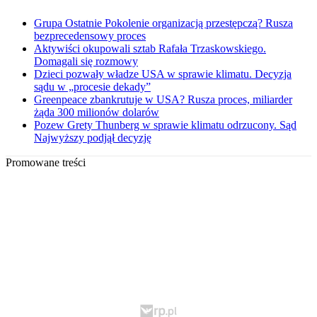
Grupa Ostatnie Pokolenie organizacją przestępczą? Rusza
bezprecedensowy proces
Aktywiści okupowali sztab Rafała Trzaskowskiego.
Domagali się rozmowy
Dzieci pozwały władze USA w sprawie klimatu. Decyzja
sądu w „procesie dekady”
Greenpeace zbankrutuje w USA? Rusza proces, miliarder
żąda 300 milionów dolarów
Pozew Grety Thunberg w sprawie klimatu odrzucony. Sąd
Najwyższy podjął decyzję
Promowane treści