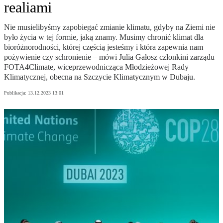
realiami
Nie musielibyśmy zapobiegać zmianie klimatu, gdyby na Ziemi nie
było życia w tej formie, jaką znamy. Musimy chronić klimat dla
bioróżnorodności, której częścią jesteśmy i która zapewnia nam
pożywienie czy schronienie – mówi Julia Gałosz członkini zarządu
FOTA4Climate, wiceprzewodnicząca Młodzieżowej Rady
Klimatycznej, obecna na Szczycie Klimatycznym w Dubaju.
Publikacja:
13.12.2023 13:01