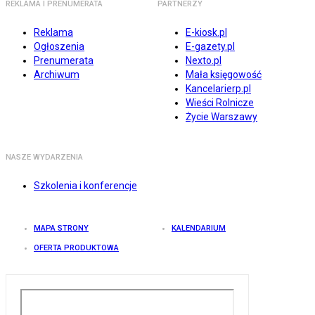
REKLAMA I PRENUMERATA
PARTNERZY
Reklama
E-kiosk.pl
Ogłoszenia
E-gazety.pl
Prenumerata
Nexto.pl
Archiwum
Mała księgowość
Kancelarierp.pl
Wieści Rolnicze
Życie Warszawy
NASZE WYDARZENIA
Szkolenia i konferencje
MAPA STRONY
KALENDARIUM
OFERTA PRODUKTOWA