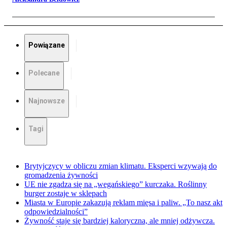
Powiązane
Polecane
Najnowsze
Tagi
Brytyjczycy w obliczu zmian klimatu. Eksperci wzywają do
gromadzenia żywności
UE nie zgadza się na „wegańskiego” kurczaka. Roślinny
burger zostaje w sklepach
Miasta w Europie zakazują reklam mięsa i paliw. „To nasz akt
odpowiedzialności”
Żywność staje się bardziej kaloryczna, ale mniej odżywcza.