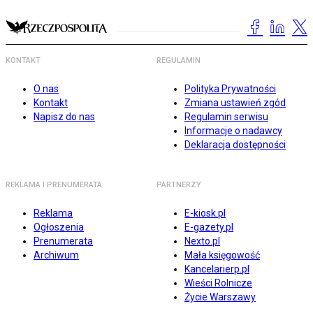
KONTAKT
REGULAMIN
O nas
Polityka Prywatności
Kontakt
Zmiana ustawień zgód
Napisz do nas
Regulamin serwisu
Informacje o nadawcy
Deklaracja dostępności
REKLAMA I PRENUMERATA
PARTNERZY
Reklama
E-kiosk.pl
Ogłoszenia
E-gazety.pl
Prenumerata
Nexto.pl
Archiwum
Mała księgowość
Kancelarierp.pl
Wieści Rolnicze
Życie Warszawy