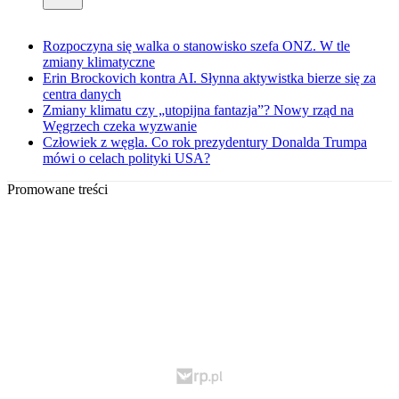
Rozpoczyna się walka o stanowisko szefa ONZ. W tle
zmiany klimatyczne
Erin Brockovich kontra AI. Słynna aktywistka bierze się za
centra danych
Zmiany klimatu czy „utopijna fantazja”? Nowy rząd na
Węgrzech czeka wyzwanie
Człowiek z węgla. Co rok prezydentury Donalda Trumpa
mówi o celach polityki USA?
Promowane treści