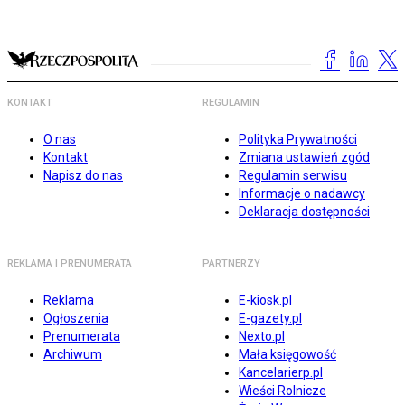
KONTAKT
REGULAMIN
O nas
Polityka Prywatności
Kontakt
Zmiana ustawień zgód
Napisz do nas
Regulamin serwisu
Informacje o nadawcy
Deklaracja dostępności
REKLAMA I PRENUMERATA
PARTNERZY
Reklama
E-kiosk.pl
Ogłoszenia
E-gazety.pl
Prenumerata
Nexto.pl
Archiwum
Mała księgowość
Kancelarierp.pl
Wieści Rolnicze