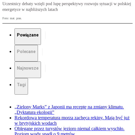
Uczestnicy debaty wzięli pod lupę perspektywy rozwoju sytuacji w polskiej
energetyce w najbliższych latach
Foto: mat. pras.
Powiązane
Polecane
Najnowsze
Tagi
„Zielony Marks” z Japonii ma receptę na zmiany klimatu.
„Dyktatura ekologii”
Rekordowa temperatura morza zachęca rekiny. Mają być już
w brytyjskich wodach
Oblegane przez turystów jezioro niemal całkiem wyschło.
Poziom wody spadł o 9 metrów