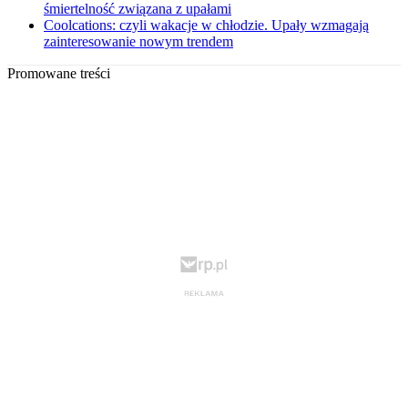
śmiertelność związana z upałami
Coolcations: czyli wakacje w chłodzie. Upały wzmagają
zainteresowanie nowym trendem
Promowane treści