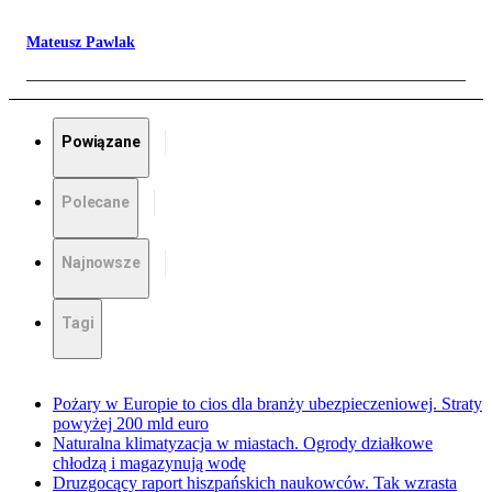
Mateusz Pawlak
Powiązane
Polecane
Najnowsze
Tagi
Pożary w Europie to cios dla branży ubezpieczeniowej. Straty
powyżej 200 mld euro
Naturalna klimatyzacja w miastach. Ogrody działkowe
chłodzą i magazynują wodę
Druzgocący raport hiszpańskich naukowców. Tak wzrasta