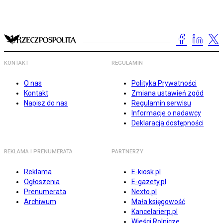
KONTAKT
REGULAMIN
O nas
Polityka Prywatności
Kontakt
Zmiana ustawień zgód
Napisz do nas
Regulamin serwisu
Informacje o nadawcy
Deklaracja dostępności
REKLAMA I PRENUMERATA
PARTNERZY
Reklama
E-kiosk.pl
Ogłoszenia
E-gazety.pl
Prenumerata
Nexto.pl
Archiwum
Mała księgowość
Kancelarierp.pl
Wieści Rolnicze