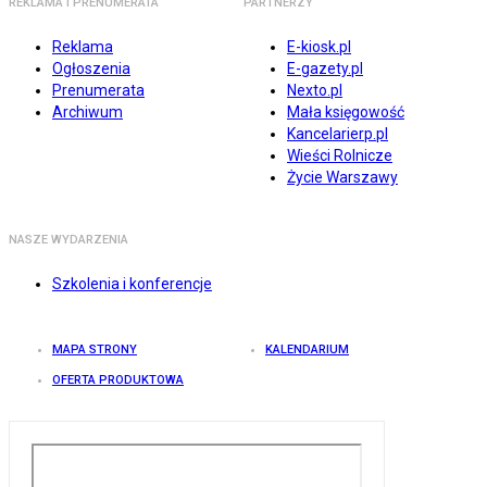
REKLAMA I PRENUMERATA
PARTNERZY
Reklama
E-kiosk.pl
Ogłoszenia
E-gazety.pl
Prenumerata
Nexto.pl
Archiwum
Mała księgowość
Kancelarierp.pl
Wieści Rolnicze
Życie Warszawy
NASZE WYDARZENIA
Szkolenia i konferencje
MAPA STRONY
KALENDARIUM
OFERTA PRODUKTOWA