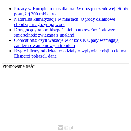
Pożary w Europie to cios dla branży ubezpieczeniowej. Straty
powyżej 200 mld euro
Naturalna klimatyzacja w miastach. Ogrody działkowe
chłodzą i magazynują wodę
Druzgocący raport hiszpańskich naukowców. Tak wzrasta
śmiertelność związana z upałami
Coolcations: czyli wakacje w chłodzie. Upały wzmagają
zainteresowanie nowym trendem
Rządy i firmy od dekad wiedziały o wpływie emisji na klimat.
Eksperci pokazali dane
Promowane treści