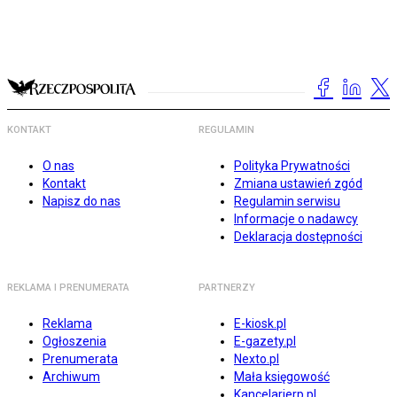
KONTAKT
REGULAMIN
O nas
Polityka Prywatności
Kontakt
Zmiana ustawień zgód
Napisz do nas
Regulamin serwisu
Informacje o nadawcy
Deklaracja dostępności
REKLAMA I PRENUMERATA
PARTNERZY
Reklama
E-kiosk.pl
Ogłoszenia
E-gazety.pl
Prenumerata
Nexto.pl
Archiwum
Mała księgowość
Kancelarierp.pl