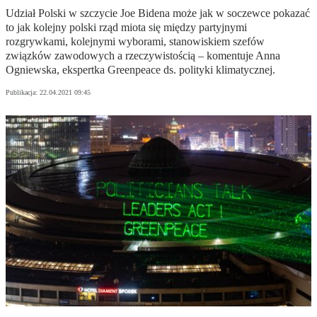
Udział Polski w szczycie Joe Bidena może jak w soczewce pokazać
to jak kolejny polski rząd miota się między partyjnymi
rozgrywkami, kolejnymi wyborami, stanowiskiem szefów
związków zawodowych a rzeczywistością – komentuje Anna
Ogniewska, ekspertka Greenpeace ds. polityki klimatycznej.
Publikacja:
22.04.2021 09:45