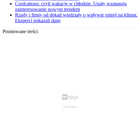
Coolcations: czyli wakacje w chłodzie. Upały wzmagają
zainteresowanie nowym trendem
Rządy i firmy od dekad wiedziały o wpływie emisji na klimat.
Eksperci pokazali dane
Promowane treści