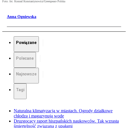
Foto: fot. Konrad Konstantynowicz/Greenpeace Polska
Anna Ogniewska
Powiązane
Polecane
Najnowsze
Tagi
Naturalna klimatyzacja w miastach. Ogrody działkowe
chłodzą i magazynują wodę
Druzgocący raport hiszpańskich naukowców. Tak wzrasta
śmiertelność związana z upałami