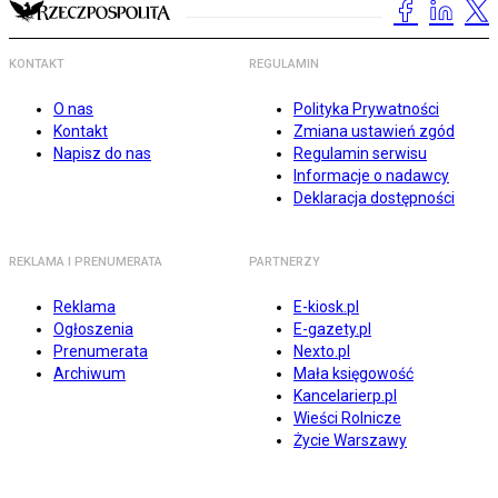
KONTAKT
REGULAMIN
O nas
Polityka Prywatności
Kontakt
Zmiana ustawień zgód
Napisz do nas
Regulamin serwisu
Informacje o nadawcy
Deklaracja dostępności
REKLAMA I PRENUMERATA
PARTNERZY
Reklama
E-kiosk.pl
Ogłoszenia
E-gazety.pl
Prenumerata
Nexto.pl
Archiwum
Mała księgowość
Kancelarierp.pl
Wieści Rolnicze
Życie Warszawy