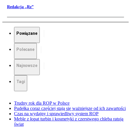
Redakcja „Rz”
Powiązane
Polecane
Najnowsze
Tagi
Trudny rok dla ROP w Polsce
Pudełka coraz częściej stają się ważniejsze od ich zawartości
Czas na wydajny i sprawiedliwy system ROP
Meble z łopat turbin i kosmetyki z czerstwego chleba ratują
świat