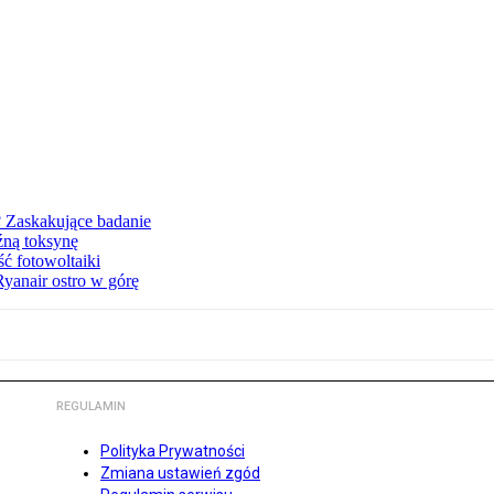
? Zaskakujące badanie
źną toksynę
ć fotowoltaiki
Ryanair ostro w górę
REGULAMIN
Polityka Prywatności
Zmiana ustawień zgód