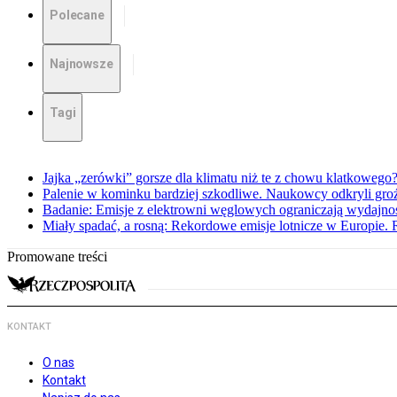
Polecane
Najnowsze
Tagi
Jajka „zerówki” gorsze dla klimatu niż te z chowu klatkowego
Palenie w kominku bardziej szkodliwe. Naukowcy odkryli gro
Badanie: Emisje z elektrowni węglowych ograniczają wydajnoś
Miały spadać, a rosną: Rekordowe emisje lotnicze w Europie. 
Promowane treści
KONTAKT
O nas
Kontakt