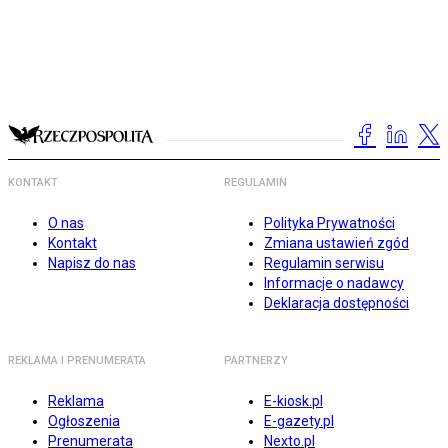
KONTAKT
REGULAMIN
O nas
Polityka Prywatności
Kontakt
Zmiana ustawień zgód
Napisz do nas
Regulamin serwisu
Informacje o nadawcy
Deklaracja dostępności
REKLAMA I PRENUMERATA
PARTNERZY
Reklama
E-kiosk.pl
Ogłoszenia
E-gazety.pl
Prenumerata
Nexto.pl