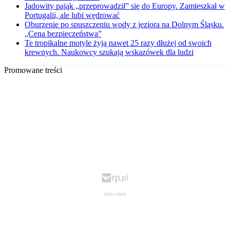
Jadowity pająk „przeprowadził” się do Europy. Zamieszkał w
Portugalii, ale lubi wędrować
Oburzenie po spuszczeniu wody z jeziora na Dolnym Śląsku.
„Cena bezpieczeństwa”
Te tropikalne motyle żyją nawet 25 razy dłużej od swoich
krewnych. Naukowcy szukają wskazówek dla ludzi
Promowane treści