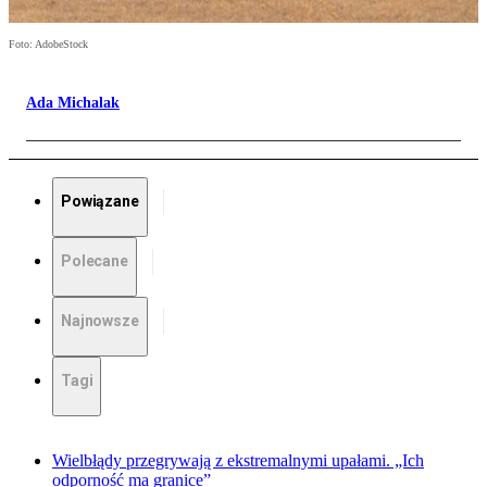
Foto: AdobeStock
Ada Michalak
Powiązane
Polecane
Najnowsze
Tagi
Wielbłądy przegrywają z ekstremalnymi upałami. „Ich
odporność ma granice”