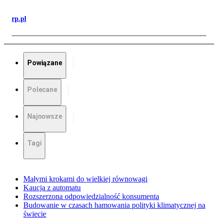
rp.pl
Powiązane
Polecane
Najnowsze
Tagi
Małymi krokami do wielkiej równowagi
Kaucja z automatu
Rozszerzona odpowiedzialność konsumenta
Budowanie w czasach hamowania polityki klimatycznej na
świecie