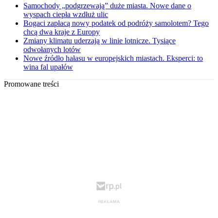
Samochody „podgrzewają” duże miasta. Nowe dane o
wyspach ciepła wzdłuż ulic
Bogaci zapłacą nowy podatek od podróży samolotem? Tego
chcą dwa kraje z Europy
Zmiany klimatu uderzają w linie lotnicze. Tysiące
odwołanych lotów
Nowe źródło hałasu w europejskich miastach. Eksperci: to
wina fal upałów
Promowane treści