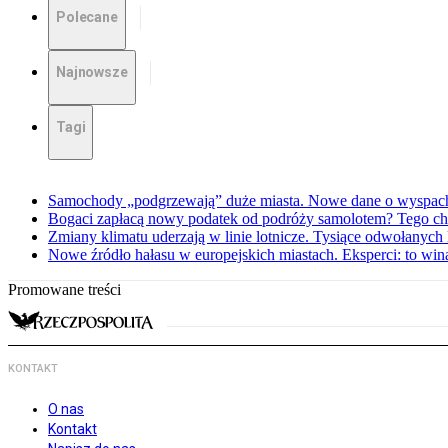
Polecane
Najnowsze
Tagi
Samochody „podgrzewają” duże miasta. Nowe dane o wyspach 
Bogaci zapłacą nowy podatek od podróży samolotem? Tego ch
Zmiany klimatu uderzają w linie lotnicze. Tysiące odwołanych
Nowe źródło hałasu w europejskich miastach. Eksperci: to win
Promowane treści
KONTAKT
O nas
Kontakt