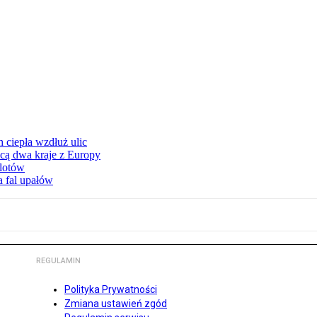
ciepła wzdłuż ulic
cą dwa kraje z Europy
 lotów
a fal upałów
REGULAMIN
Polityka Prywatności
Zmiana ustawień zgód