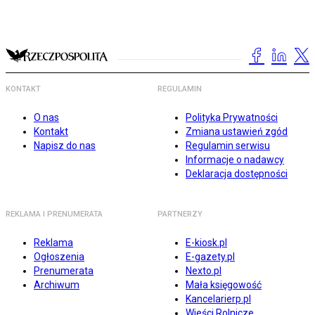
KONTAKT
REGULAMIN
O nas
Polityka Prywatności
Kontakt
Zmiana ustawień zgód
Napisz do nas
Regulamin serwisu
Informacje o nadawcy
Deklaracja dostępności
REKLAMA I PRENUMERATA
PARTNERZY
Reklama
E-kiosk.pl
Ogłoszenia
E-gazety.pl
Prenumerata
Nexto.pl
Archiwum
Mała księgowość
Kancelarierp.pl
Wieści Rolnicze