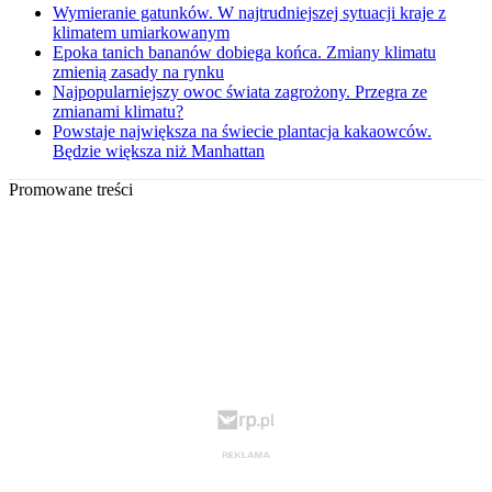
Wymieranie gatunków. W najtrudniejszej sytuacji kraje z
klimatem umiarkowanym
Epoka tanich bananów dobiega końca. Zmiany klimatu
zmienią zasady na rynku
Najpopularniejszy owoc świata zagrożony. Przegra ze
zmianami klimatu?
Powstaje największa na świecie plantacja kakaowców.
Będzie większa niż Manhattan
Promowane treści