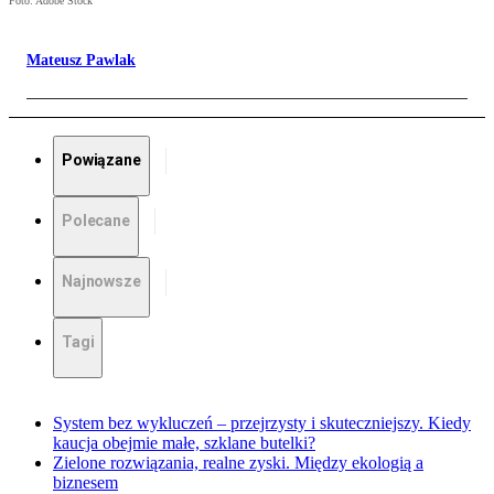
Foto: Adobe Stock
Mateusz Pawlak
Powiązane
Polecane
Najnowsze
Tagi
System bez wykluczeń – przejrzysty i skuteczniejszy. Kiedy
kaucja obejmie małe, szklane butelki?
Zielone rozwiązania, realne zyski. Między ekologią a
biznesem