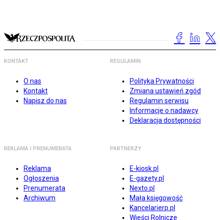
KONTAKT
REGULAMIN
O nas
Polityka Prywatności
Kontakt
Zmiana ustawień zgód
Napisz do nas
Regulamin serwisu
Informacje o nadawcy
Deklaracja dostępności
REKLAMA I PRENUMERATA
PARTNERZY
Reklama
E-kiosk.pl
Ogłoszenia
E-gazety.pl
Prenumerata
Nexto.pl
Archiwum
Mała księgowość
Kancelarierp.pl
Wieści Rolnicze