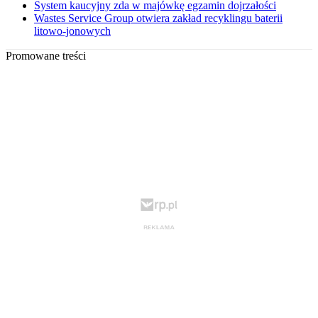
System kaucyjny zda w majówkę egzamin dojrzałości
Wastes Service Group otwiera zakład recyklingu baterii
litowo-jonowych
Promowane treści