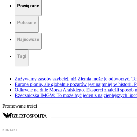
Powiązane
Polecane
Najnowsze
Tagi
Zużywamy zasoby szybciej, niż Ziemia może je odtworzyć. Ten
Europa płonie, ale globalnie pożarów jest najmniej w historii.
Odkrycie na dnie Morza Aralskiego. Eksperci znaleźli sposób n
Rzeczniczka IMGW: To może być jeden z najcieplejszych lipcó
Promowane treści
KONTAKT