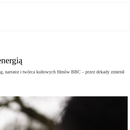
energią
log, narrator i twórca kultowych filmów BBC – przez dekady zmienił