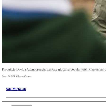
Produkcje Davida Attenborougha zyskały globalną popularność. Przełomem by
Foto: PAP/EPA/Aaron Chown
Ada Michalak