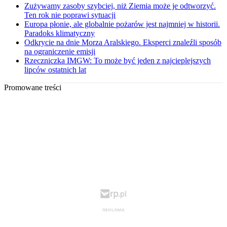
Zużywamy zasoby szybciej, niż Ziemia może je odtworzyć.
Ten rok nie poprawi sytuacji
Europa płonie, ale globalnie pożarów jest najmniej w historii.
Paradoks klimatyczny
Odkrycie na dnie Morza Aralskiego. Eksperci znaleźli sposób
na ograniczenie emisji
Rzeczniczka IMGW: To może być jeden z najcieplejszych
lipców ostatnich lat
Promowane treści