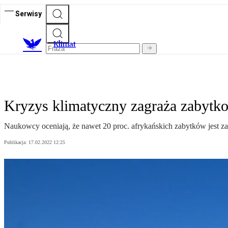
Serwisy
K
limat
Kryzys klimatyczny zagraża zabytk
Naukowcy oceniają, że nawet 20 proc. afrykańskich zabytków jest 
Publikacja:
17.02.2022 12:25