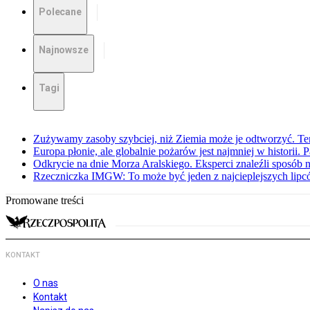
Polecane
Najnowsze
Tagi
Zużywamy zasoby szybciej, niż Ziemia może je odtworzyć. Ten
Europa płonie, ale globalnie pożarów jest najmniej w historii.
Odkrycie na dnie Morza Aralskiego. Eksperci znaleźli sposób n
Rzeczniczka IMGW: To może być jeden z najcieplejszych lipcó
Promowane treści
KONTAKT
O nas
Kontakt