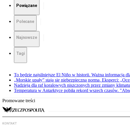
Powiązane
Polecane
Najnowsze
Tagi
To będzie najsilniejsze El Niño w historii. Ważna informacja dl
„Morskie upały” stają się niebezpieczną normą. Eksperci: „Oc
Nadzieja dla raf koralowych niszczonych przez zmiany klimatu
Temperatura w Antarktyce pobiła rekord wszech czasów. "Abs
Promowane treści
KONTAKT