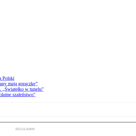
a Polski
eany mają gorączkę”
. „Światełko w tunelu”
olutne szaleństwo"
REGULAMIN