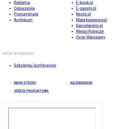
Reklama
E-kiosk.pl
Ogłoszenia
E-gazety.pl
Prenumerata
Nexto.pl
Archiwum
Mała księgowość
Kancelarierp.pl
Wieści Rolnicze
Życie Warszawy
NASZE WYDARZENIA
Szkolenia i konferencje
MAPA STRONY
KALENDARIUM
OFERTA PRODUKTOWA