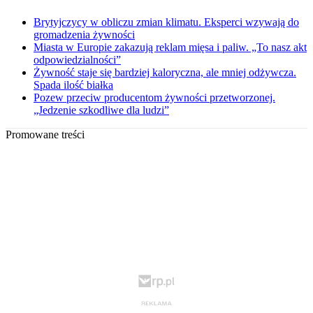
Brytyjczycy w obliczu zmian klimatu. Eksperci wzywają do
gromadzenia żywności
Miasta w Europie zakazują reklam mięsa i paliw. „To nasz akt
odpowiedzialności”
Żywność staje się bardziej kaloryczna, ale mniej odżywcza.
Spada ilość białka
Pozew przeciw producentom żywności przetworzonej.
„Jedzenie szkodliwe dla ludzi”
Promowane treści