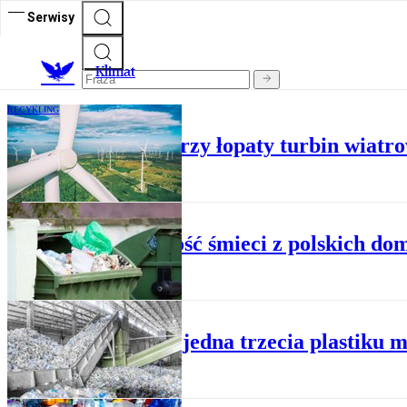
Serwisy
K
limat
RECYKLING
Vattenfall przetworzy łopaty turbin wiatr
RECYKLING
Większość śmieci z polskich do
RECYKLING
Za 9 lat jedna trzecia plastiku 
RECYKLING