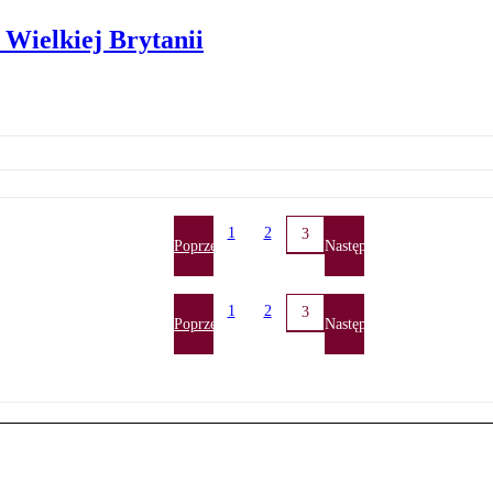
z Wielkiej Brytanii
1
2
3
Poprzednia
Następna
1
2
3
Poprzednia
Następna