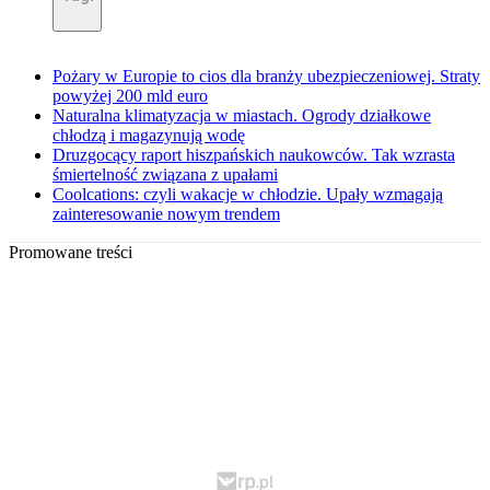
Pożary w Europie to cios dla branży ubezpieczeniowej. Straty
powyżej 200 mld euro
Naturalna klimatyzacja w miastach. Ogrody działkowe
chłodzą i magazynują wodę
Druzgocący raport hiszpańskich naukowców. Tak wzrasta
śmiertelność związana z upałami
Coolcations: czyli wakacje w chłodzie. Upały wzmagają
zainteresowanie nowym trendem
Promowane treści