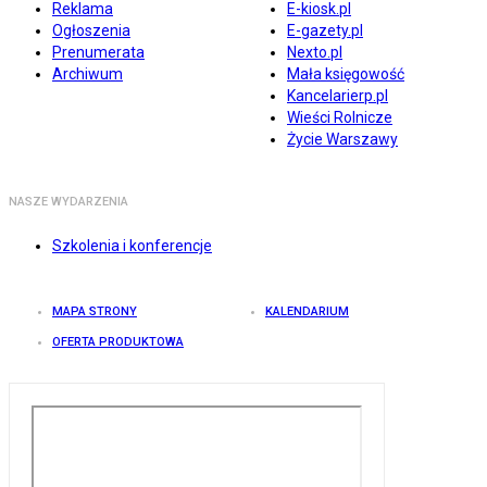
Reklama
E-kiosk.pl
Ogłoszenia
E-gazety.pl
Prenumerata
Nexto.pl
Archiwum
Mała księgowość
Kancelarierp.pl
Wieści Rolnicze
Życie Warszawy
NASZE WYDARZENIA
Szkolenia i konferencje
MAPA STRONY
KALENDARIUM
OFERTA PRODUKTOWA