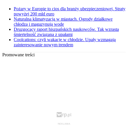
Pożary w Europie to cios dla branży ubezpieczeniowej. Straty
powyżej 200 mld euro
Naturalna klimatyzacja w miastach. Ogrody działkowe
chłodzą i magazynują wodę
Druzgocący raport hiszpańskich naukowców. Tak wzrasta
śmiertelność związana z upałami
Coolcations: czyli wakacje w chłodzie. Upały wzmagają
zainteresowanie nowym trendem
Promowane treści