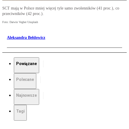
SCT mają w Polsce mniej więcej tyle samo zwolenników (41 proc.), co
przeciwników (42 proc.).
Foto: Darwin Vegher Unsplash
Aleksandra Bełdowicz
Powiązane
Polecane
Najnowsze
Tagi