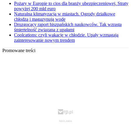
Pożary w Europie to cios dla branży ubezpieczeniowej. Straty
powyżej 200 mld euro
Naturalna klimatyzacja w miastach. Ogrody działkowe
chłodzą i magazynują wodę
Druzgocący raport hiszpańskich naukowców. Tak wzrasta
śmiertelność związana z upałami
Coolcations: czyli wakacje w chłodzie. Upały wzmagają
zainteresowanie nowym trendem
Promowane treści