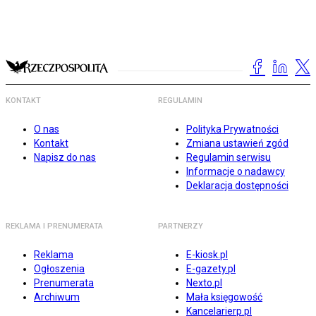
KONTAKT
REGULAMIN
O nas
Polityka Prywatności
Kontakt
Zmiana ustawień zgód
Napisz do nas
Regulamin serwisu
Informacje o nadawcy
Deklaracja dostępności
REKLAMA I PRENUMERATA
PARTNERZY
Reklama
E-kiosk.pl
Ogłoszenia
E-gazety.pl
Prenumerata
Nexto.pl
Archiwum
Mała księgowość
Kancelarierp.pl