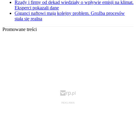
Rządy i firmy od dekad wiedziały o wpływie emisji na klimat.
Eksperci pokazali dane
Giganci naftowi mają kolejny problem. Groźba procesów
stała się realna
Promowane treści