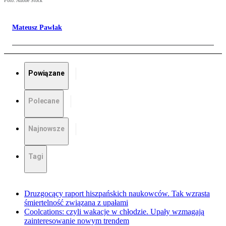
Foto: Adobe Stock
Mateusz Pawlak
Powiązane
Polecane
Najnowsze
Tagi
Druzgocący raport hiszpańskich naukowców. Tak wzrasta
śmiertelność związana z upałami
Coolcations: czyli wakacje w chłodzie. Upały wzmagają
zainteresowanie nowym trendem