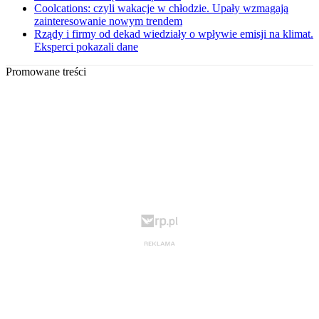
Coolcations: czyli wakacje w chłodzie. Upały wzmagają
zainteresowanie nowym trendem
Rządy i firmy od dekad wiedziały o wpływie emisji na klimat.
Eksperci pokazali dane
Promowane treści