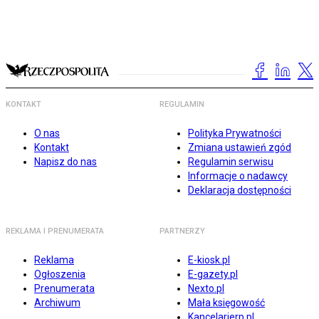
KONTAKT
REGULAMIN
O nas
Polityka Prywatności
Kontakt
Zmiana ustawień zgód
Napisz do nas
Regulamin serwisu
Informacje o nadawcy
Deklaracja dostępności
REKLAMA I PRENUMERATA
PARTNERZY
Reklama
E-kiosk.pl
Ogłoszenia
E-gazety.pl
Prenumerata
Nexto.pl
Archiwum
Mała księgowość
Kancelarierp.pl