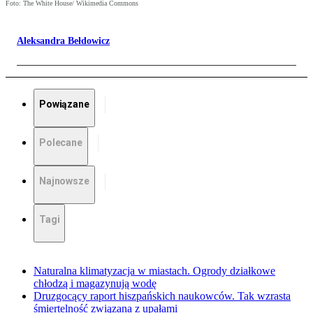
Foto: The White House/ Wikimedia Commons
Aleksandra Bełdowicz
Powiązane
Polecane
Najnowsze
Tagi
Naturalna klimatyzacja w miastach. Ogrody działkowe
chłodzą i magazynują wodę
Druzgocący raport hiszpańskich naukowców. Tak wzrasta
śmiertelność związana z upałami