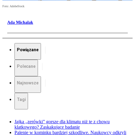
Foto: AdobeStock
Ada Michalak
Powiązane
Polecane
Najnowsze
Tagi
Jajka „zerówki” gorsze dla klimatu niż te z chowu
klatkowego? Zaskakujące badanie
Palenie w kominku bardziej szkodliwe. Naukowcy odkryli