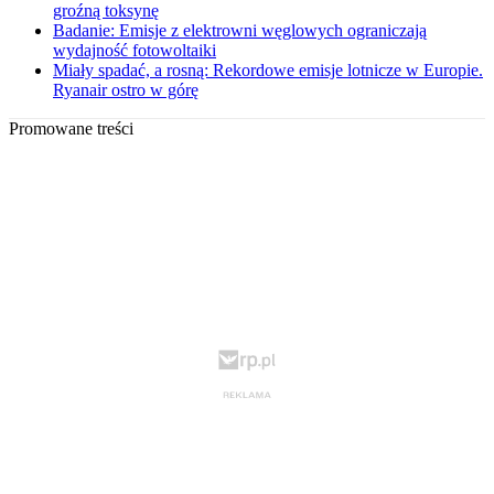
groźną toksynę
Badanie: Emisje z elektrowni węglowych ograniczają
wydajność fotowoltaiki
Miały spadać, a rosną: Rekordowe emisje lotnicze w Europie.
Ryanair ostro w górę
Promowane treści