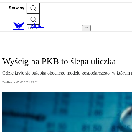
Serwisy
K
limat
Wyścig na PKB to ślepa uliczka
Gdzie kryje się pułapka obecnego modelu gospodarczego, w którym mu
Publikacja:
07.06.2021 09:02