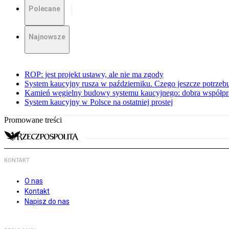
Polecane
Najnowsze
ROP: jest projekt ustawy, ale nie ma zgody
System kaucyjny rusza w październiku. Czego jeszcze potrze
Kamień węgielny budowy systemu kaucyjnego: dobra współpr
System kaucyjny w Polsce na ostatniej prostej
Promowane treści
KONTAKT
O nas
Kontakt
Napisz do nas