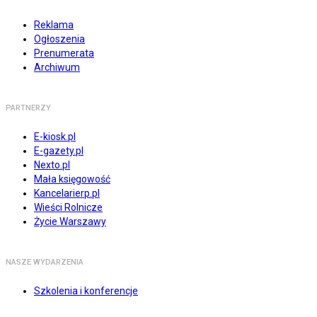
Reklama
Ogłoszenia
Prenumerata
Archiwum
PARTNERZY
E-kiosk.pl
E-gazety.pl
Nexto.pl
Mała księgowość
Kancelarierp.pl
Wieści Rolnicze
Życie Warszawy
NASZE WYDARZENIA
Szkolenia i konferencje