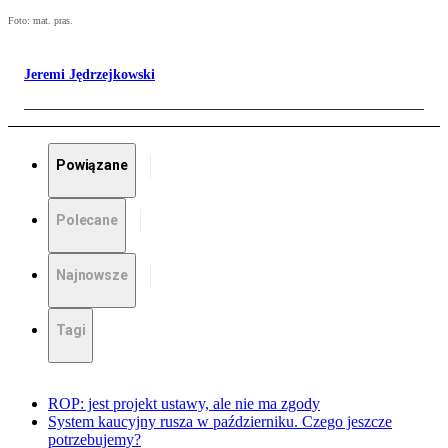
Foto: mat. pras.
Jeremi Jędrzejkowski
Powiązane
Polecane
Najnowsze
Tagi
ROP: jest projekt ustawy, ale nie ma zgody
System kaucyjny rusza w październiku. Czego jeszcze
potrzebujemy?