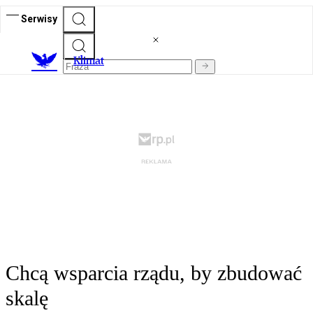
Serwisy
K
limat
Chcą wsparcia rządu, by zbudować
skalę