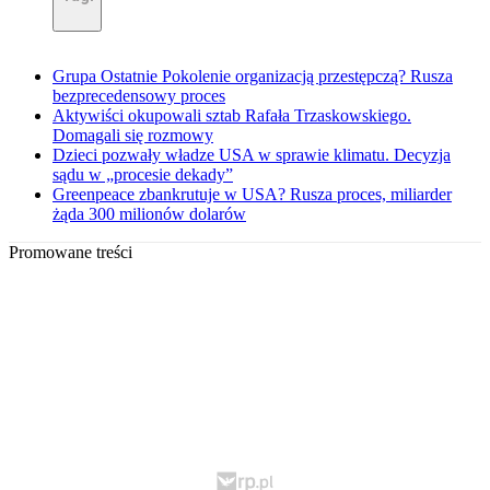
Grupa Ostatnie Pokolenie organizacją przestępczą? Rusza
bezprecedensowy proces
Aktywiści okupowali sztab Rafała Trzaskowskiego.
Domagali się rozmowy
Dzieci pozwały władze USA w sprawie klimatu. Decyzja
sądu w „procesie dekady”
Greenpeace zbankrutuje w USA? Rusza proces, miliarder
żąda 300 milionów dolarów
Promowane treści