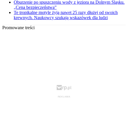
Oburzenie po spuszczeniu wody z jeziora na Dolnym Śląsku.
„Cena bezpieczeństwa”
Te tropikalne motyle żyją nawet 25 razy dłużej od swoich
krewnych. Naukowcy szukają wskazówek dla ludzi
Promowane treści