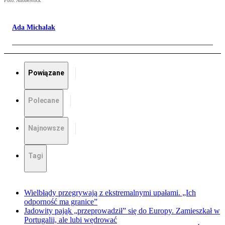
Foto: AdobeStock
Ada Michalak
Powiązane
Polecane
Najnowsze
Tagi
Wielbłądy przegrywają z ekstremalnymi upałami. „Ich
odporność ma granice”
Jadowity pająk „przeprowadził” się do Europy. Zamieszkał w
Portugalii, ale lubi wędrować