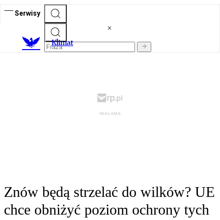
Serwisy
K
limat
Znów będą strzelać do wilków? UE
chce obniżyć poziom ochrony tych