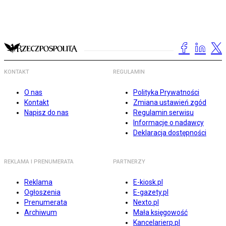
KONTAKT
REGULAMIN
O nas
Polityka Prywatności
Kontakt
Zmiana ustawień zgód
Napisz do nas
Regulamin serwisu
Informacje o nadawcy
Deklaracja dostępności
REKLAMA I PRENUMERATA
PARTNERZY
Reklama
E-kiosk.pl
Ogłoszenia
E-gazety.pl
Prenumerata
Nexto.pl
Archiwum
Mała księgowość
Kancelarierp.pl