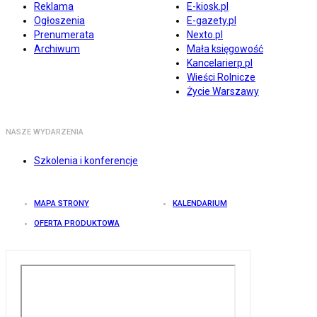
Reklama
E-kiosk.pl
Ogłoszenia
E-gazety.pl
Prenumerata
Nexto.pl
Archiwum
Mała księgowość
Kancelarierp.pl
Wieści Rolnicze
Życie Warszawy
NASZE WYDARZENIA
Szkolenia i konferencje
MAPA STRONY
KALENDARIUM
OFERTA PRODUKTOWA