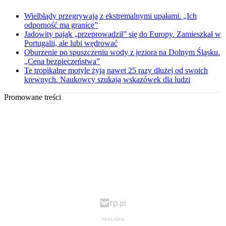
Wielbłądy przegrywają z ekstremalnymi upałami. „Ich
odporność ma granice”
Jadowity pająk „przeprowadził” się do Europy. Zamieszkał w
Portugalii, ale lubi wędrować
Oburzenie po spuszczeniu wody z jeziora na Dolnym Śląsku.
„Cena bezpieczeństwa”
Te tropikalne motyle żyją nawet 25 razy dłużej od swoich
krewnych. Naukowcy szukają wskazówek dla ludzi
Promowane treści